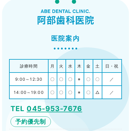
医院案内
診療時間
月
火
水
木
金
土
日・祝
9:00～12:30
〇
〇
〇
※
〇
〇
／
14:00～19:00
〇
〇
〇
※
〇
△
／
TEL
045-953-7676
予約優先制