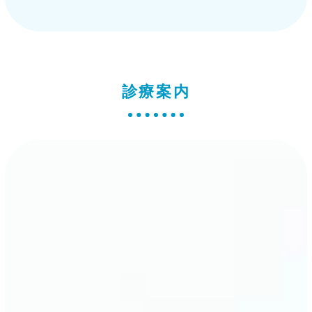
11月22日（土）は、都合により休診しま
す。
2025/11/16
11月21日は、今宿小学校就学児健診です。
診療案内
2025/11/16
11月18日（火）は、18時までの診療です。
2025/07/25
２５日（金）午後、２６日（土）は、休診
いたします。
2025/07/07
8，9，10日休診します。